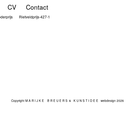
CV
Contact
derprijs
Rietveldprijs-427-1
Copyright M A R I J K E B R E U E R S &
K U N S T I D E E webdesign
2026