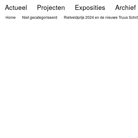
Ga
Actueel
Projecten
Exposities
Archief
naar
de
Home
Niet gecategoriseerd
Rietveldprijs 2024 en de nieuwe Truus Schrö
inhoud